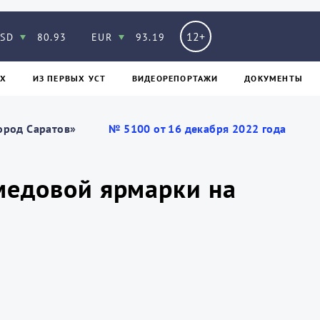
12+
SD
80.93
EUR
93.19
Х
ИЗ ПЕPВЫХ УСТ
ВИДЕОРЕПОРТАЖИ
ДОКУМЕНТЫ
ород Саратов»
№ 5100 от 16 декабря 2022 года
медовой ярмарки на