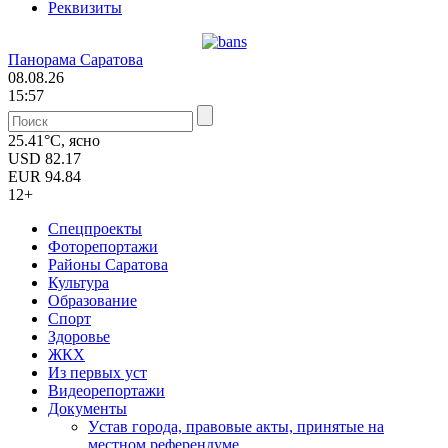
Реквизиты
Панорама Саратова
08.08.26
15:57
25.41°C, ясно
USD
82.17
EUR
94.84
12+
Спецпроекты
Фоторепортажи
Районы Саратова
Культура
Образование
Спорт
Здоровье
ЖКХ
Из пеpвых уст
Видеорепортажи
Документы
Уcтав города, правовые акты, принятые на
местном референдуме