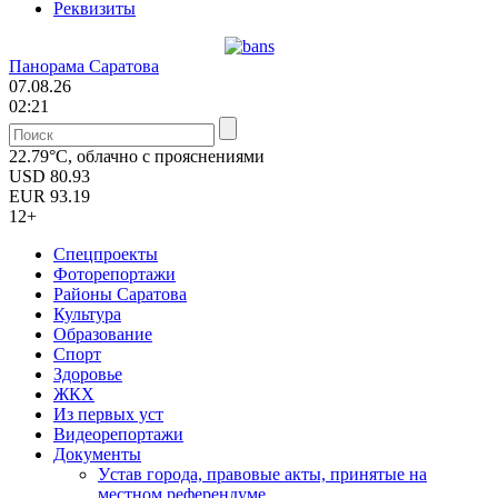
Реквизиты
Панорама Саратова
07.08.26
02:21
22.79°C, облачно с прояснениями
USD
80.93
EUR
93.19
12+
Спецпроекты
Фоторепортажи
Районы Саратова
Культура
Образование
Спорт
Здоровье
ЖКХ
Из пеpвых уст
Видеорепортажи
Документы
Уcтав города, правовые акты, принятые на
местном референдуме