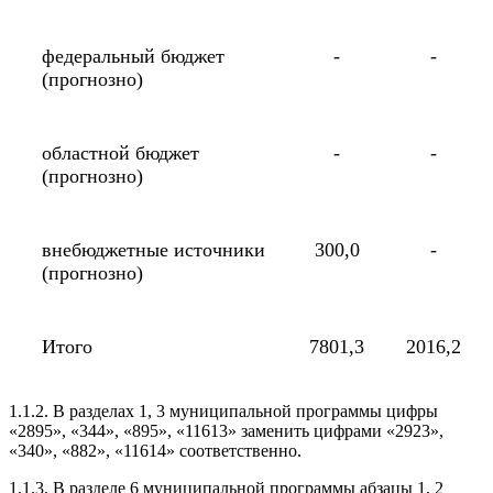
федеральный бюджет
-
-
(прогнозно)
областной бюджет
-
-
(прогнозно)
внебюджетные источники
300,0
-
(прогнозно)
Итого
7801,3
2016,2
1.1.2. В разделах 1, 3 муниципальной программы цифры
«2895», «344», «895», «11613» заменить цифрами «2923»,
«340», «882», «11614» соответственно.
1.1.3. В разделе 6 муниципальной программы абзацы 1, 2