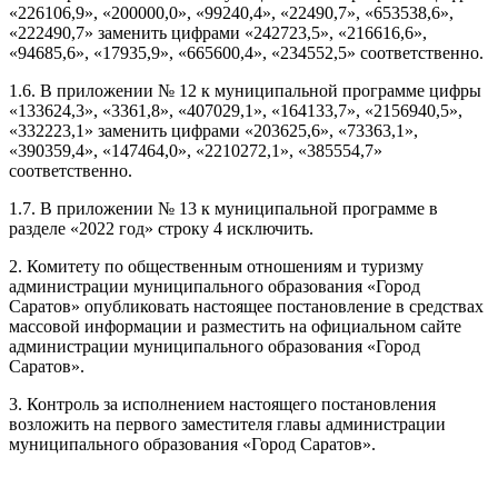
«226106,9», «200000,0», «99240,4», «22490,7», «653538,6»,
«222490,7» заменить цифрами «242723,5», «216616,6»,
«94685,6», «17935,9», «665600,4», «234552,5» соответственно.
1.6. В приложении № 12 к муниципальной программе цифры
«133624,3», «3361,8», «407029,1», «164133,7», «2156940,5»,
«332223,1» заменить цифрами «203625,6», «73363,1»,
«390359,4», «147464,0», «2210272,1», «385554,7»
соответственно.
1.7. В приложении № 13 к муниципальной программе в
разделе «2022 год» строку 4 исключить.
2. Комитету по общественным отношениям и туризму
администрации муниципального образования «Город
Саратов» опубликовать настоящее постановление в средствах
массовой информации и разместить на официальном сайте
администрации муниципального образования «Город
Саратов».
3. Контроль за исполнением настоящего постановления
возложить на первого заместителя главы администрации
муниципального образования «Город Саратов».