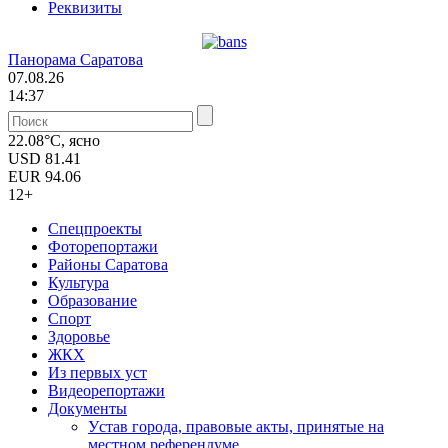
Реквизиты
Панорама Саратова
07.08.26
14:37
22.08°C, ясно
USD
81.41
EUR
94.06
12+
Спецпроекты
Фоторепортажи
Районы Саратова
Культура
Образование
Спорт
Здоровье
ЖКХ
Из пеpвых уст
Видеорепортажи
Документы
Уcтав города, правовые акты, принятые на
местном референдуме