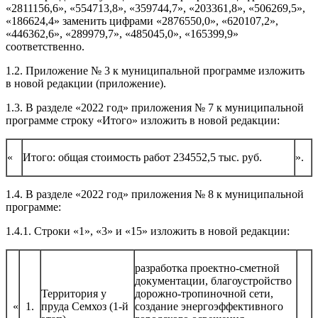
«2811156,6», «554713,8», «359744,7», «203361,8», «506269,5»,
«186624,4» заменить цифрами «2876550,0», «620107,2»,
«446362,6», «289979,7», «485045,0», «165399,9»
соответственно.
1.2. Приложение № 3 к муниципальной программе изложить
в новой редакции (приложение).
1.3. В разделе «2022 год» приложения № 7 к муниципальной
программе строку «Итого» изложить в новой редакции:
«
Итого: общая стоимость работ 234552,5 тыс. руб.
».
1.4. В разделе «2022 год» приложения № 8 к муниципальной
программе:
1.4.1. Строки «1», «3» и «15» изложить в новой редакции:
разработка проектно-сметной
документации, благоустройство
Территория у
дорожно-тропиночной сети,
«
1.
пруда Семхоз (1-й
создание энергоэффективного