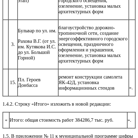
этап)
городского освещения,
озеленение, установка малых
архитектурных форм
благоустройство дорожно-
Бульвар по ул. им.
тропиночной сети, создание
энергоэффективного городского
Рахова В.Г. (от ул.
3.
освещения, праздничного
им. Кутякова И.С.
оформления и украшения,
до ул. Большой
озеленение, установка малых
Горной)
архитектурных форм
ремонт конструкции самолета
Пл. Героев
15.
ЯК-42Д, установка
Донбасса
».
информационных стендов
1.4.2. Строку «Итого» изложить в новой редакции:
«
Итого: общая стоимость работ 384286,7 тыс. руб.
».
1.5. В приложении № 11 к муниципальной программе цифры