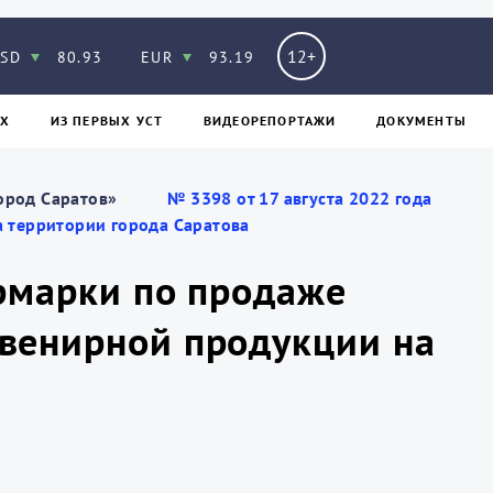
12+
SD
80.93
EUR
93.19
Х
ИЗ ПЕPВЫХ УСТ
ВИДЕОРЕПОРТАЖИ
ДОКУМЕНТЫ
ород Саратов»
№ 3398 от 17 августа 2022 года
 территории города Саратова
ярмарки по продаже
венирной продукции на