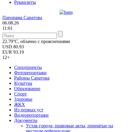
Реквизиты
Панорама Саратова
06.08.26
11:01
22.79°C, облачно с прояснениями
USD
80.93
EUR
93.19
12+
Спецпроекты
Фоторепортажи
Районы Саратова
Культура
Образование
Спорт
Здоровье
ЖКХ
Из пеpвых уст
Видеорепортажи
Документы
Уcтав города, правовые акты, принятые на
местном референдуме