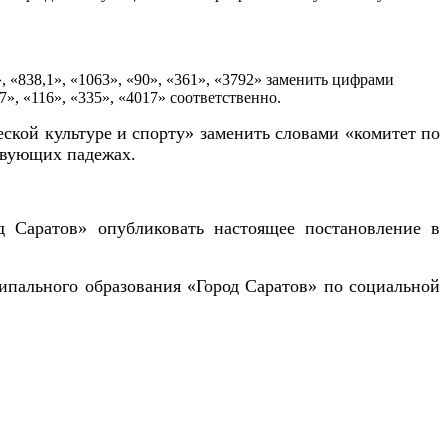
4», «838,1», «1063», «90», «361», «3792» заменить цифрами
87», «116», «335», «4017» соответственно.
еской
культуре и спорту» заменить словами «комитет по
ствующих падежах.
 Саратов» опубликовать настоящее постановление в
ипального образования «Город Саратов» по социальной