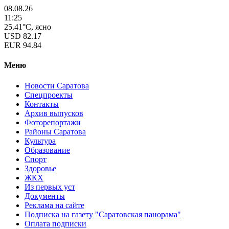
08.08.26
11:25
25.41°C, ясно
USD
82.17
EUR
94.84
Меню
Новости Саратова
Спецпроекты
Контакты
Архив выпусков
Фоторепортажи
Районы Саратова
Культура
Образование
Спорт
Здоровье
ЖКХ
Из пеpвых уст
Документы
Реклама на сайте
Подписка на газету "Саратовская панорама"
Оплата подписки