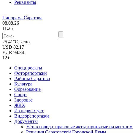
Реквизиты
Панорама Саратова
08.08.26
11:25
25.41°C, ясно
USD
82.17
EUR
94.84
12+
Спецпроекты
Фоторепортажи
Районы Саратова
Культура
Образование
Спорт
Здоровье
ЖКХ
Из пеpвых уст
Видеорепортажи
Документы
Уcтав города, правовые акты, принятые на местно
Решения Саратовской Городской Думы