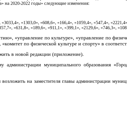
а» на 2020-2022 годы» следующие изменения:
 «3033,4», «1303,0», «608,6», «166,4», «1059,4», «547,4», «2221,
357,7», «631,8», «189,6», «911,1», «399,1», «2129,6», «746,3», «10
тию», «управление по культуре», «управление по физич
, «комитет по физической культуре и спорту» в соответ
жить в новой редакции (приложение).
у администрации муниципального образования «Город
я возложить на заместителя главы администрации муниц