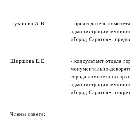
Пузанова А.В.
- председатель комитет
администрации муницип
«Город Саратов», предс
Ширшова Е.Е.
-
консультант отдела го
монументально-декорат
города комитета по арх
администрации муницип
«Город Саратов»
, секре
Члены совета: