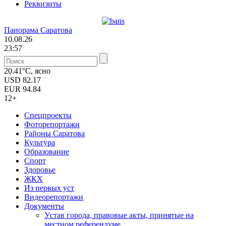
Реквизиты
Панорама Саратова
10.08.26
23:57
20.41°C, ясно
USD
82.17
EUR
94.84
12+
Спецпроекты
Фоторепортажи
Районы Саратова
Культура
Образование
Спорт
Здоровье
ЖКХ
Из пеpвых уст
Видеорепортажи
Документы
Уcтав города, правовые акты, принятые на
местном референдуме