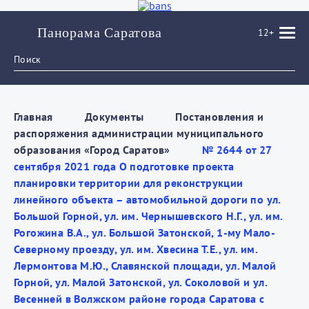
Панорама Саратова
12+
Главная
Документы
Постановления и
распоряжения администрации муниципального
образования «Город Саратов»
№ 2644 от 27
сентября 2021 года О подготовке проекта
планировки территории для реконструкции
линейного объекта – автомобильной дороги по ул.
Большой Горной, ул. им. Чернышевского Н.Г., ул. им.
Рогожина В.А., ул. Большой Затонской, 1-му Мало-
Северному проезду, ул. им. Хвесина Т.Е., ул. им.
Лермонтова М.Ю., Славянской площади, ул. Малой
Горной, ул. Малой Затонской, ул. Соколовой и ул.
Весенней в Волжском районе города Саратова с