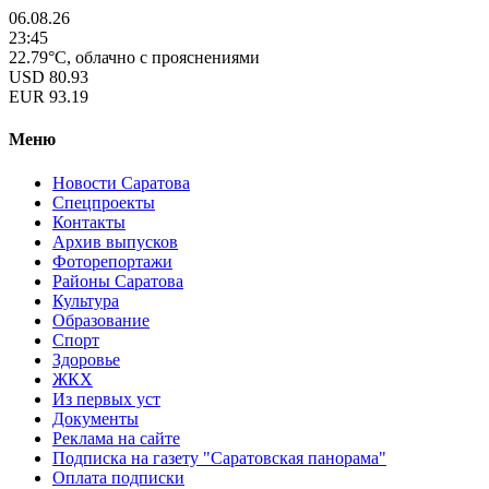
06.08.26
23:45
22.79°C, облачно с прояснениями
USD
80.93
EUR
93.19
Меню
Новости Саратова
Спецпроекты
Контакты
Архив выпусков
Фоторепортажи
Районы Саратова
Культура
Образование
Спорт
Здоровье
ЖКХ
Из пеpвых уст
Документы
Реклама на сайте
Подписка на газету "Саратовская панорама"
Оплата подписки