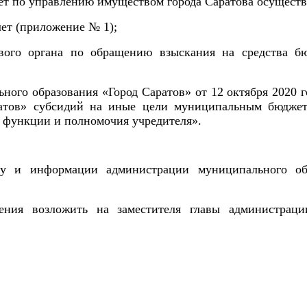
т по управлению имуществом города Саратова осуществ
ет (приложение № 1);
вого органа по обращению взыскания на средства бю
ого образования «Город Саратов» от 12 октября 2020 
ратов» субсидий на иные цели муниципальным бюдже
 функции и полномочия учредителя».
у и информации администрации муниципального обр
ения возложить на заместителя главы администрац