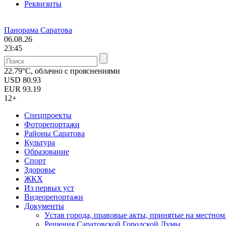
Реквизиты
Панорама Саратова
06.08.26
23:45
22.79°C, облачно с прояснениями
USD
80.93
EUR
93.19
12+
Спецпроекты
Фоторепортажи
Районы Саратова
Культура
Образование
Спорт
Здоровье
ЖКХ
Из пеpвых уст
Видеорепортажи
Документы
Уcтав города, правовые акты, принятые на местно
Решения Саратовской Городской Думы