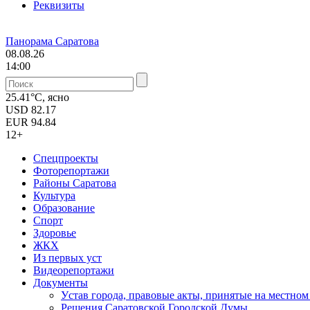
Реквизиты
Панорама Саратова
08.08.26
14:00
25.41°C, ясно
USD
82.17
EUR
94.84
12+
Спецпроекты
Фоторепортажи
Районы Саратова
Культура
Образование
Спорт
Здоровье
ЖКХ
Из пеpвых уст
Видеорепортажи
Документы
Уcтав города, правовые акты, принятые на местно
Решения Саратовской Городской Думы