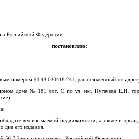
кса Российской Федерации
постановляю:
ровым номером
64:48:030418:241, расположенный по адресу:
тирном доме
№ 181
лит. С по
ул. им. Пугачева Е.И. го
ние).
а:
ообладателям изымаемой недвижимости, а также в орган
со дня его издания.
й 56.7 Земельного кодекса Российской Федерации.