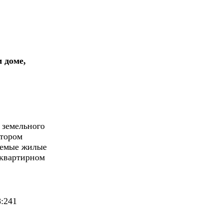
 доме,
 земельного
отором
аемые жилые
квартирном
8:241