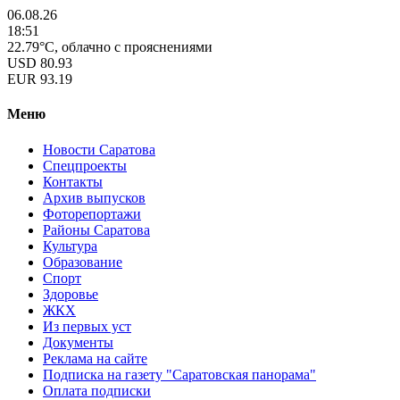
06.08.26
18:51
22.79°C, облачно с прояснениями
USD
80.93
EUR
93.19
Меню
Новости Саратова
Спецпроекты
Контакты
Архив выпусков
Фоторепортажи
Районы Саратова
Культура
Образование
Спорт
Здоровье
ЖКХ
Из пеpвых уст
Документы
Реклама на сайте
Подписка на газету "Саратовская панорама"
Оплата подписки