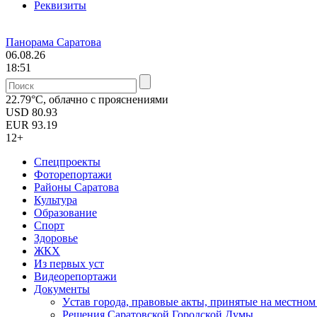
Реквизиты
Панорама Саратова
06.08.26
18:51
22.79°C, облачно с прояснениями
USD
80.93
EUR
93.19
12+
Спецпроекты
Фоторепортажи
Районы Саратова
Культура
Образование
Спорт
Здоровье
ЖКХ
Из пеpвых уст
Видеорепортажи
Документы
Уcтав города, правовые акты, принятые на местно
Решения Саратовской Городской Думы