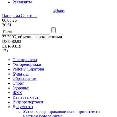
Реквизиты
Панорама Саратова
06.08.26
20:51
22.79°C, облачно с прояснениями
USD
80.93
EUR
93.19
12+
Спецпроекты
Фоторепортажи
Районы Саратова
Культура
Образование
Спорт
Здоровье
ЖКХ
Из пеpвых уст
Видеорепортажи
Документы
Уcтав города, правовые акты, принятые на
местном референдуме