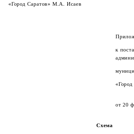
«Город Саратов» М.А. Исаев
Прило
к пост
админи
муници
«Город
от 20 
Схема