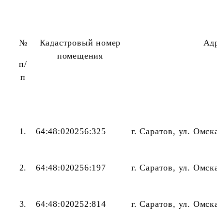
№
Кадастровый номер
Ад
помещения
п/
п
1.
64:48:020256:325
г. Саратов, ул. Омск
2.
64:48:020256:197
г. Саратов, ул. Омск
3.
64:48:020252:814
г. Саратов, ул. Омск