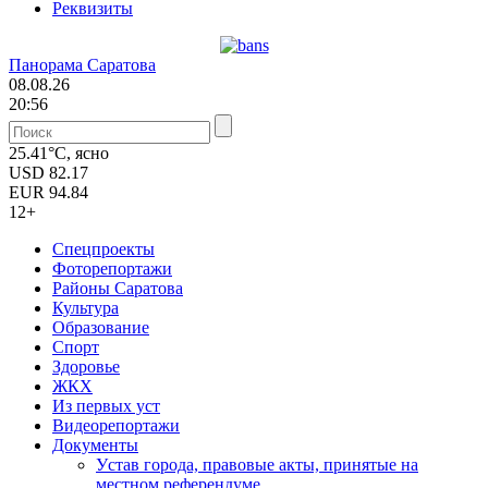
Реквизиты
Панорама Саратова
08.08.26
20:56
25.41°C, ясно
USD
82.17
EUR
94.84
12+
Спецпроекты
Фоторепортажи
Районы Саратова
Культура
Образование
Спорт
Здоровье
ЖКХ
Из пеpвых уст
Видеорепортажи
Документы
Уcтав города, правовые акты, принятые на
местном референдуме