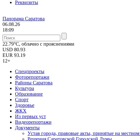
Реквизиты
Панорама Саратова
06.08.26
18:09
22.79°C, облачно с прояснениями
USD
80.93
EUR
93.19
12+
Спецпроекты
Фоторепортажи
Районы Саратова
Культура
Образование
Спорт
Здоровье
ЖКХ
Из пеpвых уст
Видеорепортажи
Документы
Уcтав города, правовые акты, принятые на местно
Решения Саратовской Городской Думы