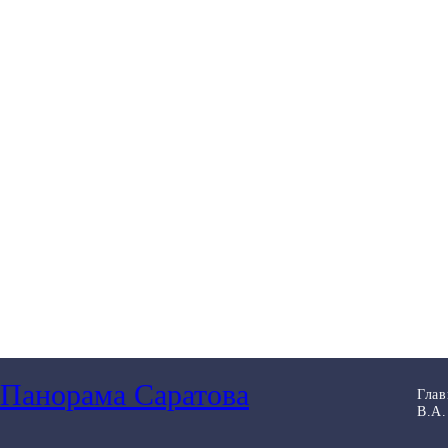
Панорама Саратова
Глав
В.А.