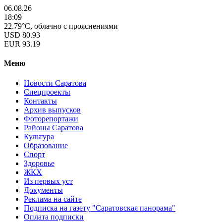
06.08.26
18:09
22.79°C, облачно с прояснениями
USD
80.93
EUR
93.19
Меню
Новости Саратова
Спецпроекты
Контакты
Архив выпусков
Фоторепортажи
Районы Саратова
Культура
Образование
Спорт
Здоровье
ЖКХ
Из пеpвых уст
Документы
Реклама на сайте
Подписка на газету "Саратовская панорама"
Оплата подписки