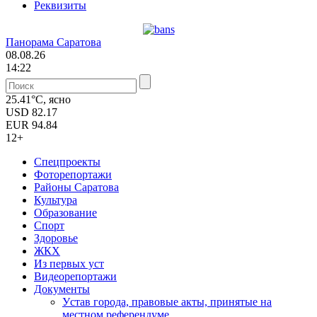
Реквизиты
Панорама Саратова
08.08.26
14:22
25.41°C, ясно
USD
82.17
EUR
94.84
12+
Спецпроекты
Фоторепортажи
Районы Саратова
Культура
Образование
Спорт
Здоровье
ЖКХ
Из пеpвых уст
Видеорепортажи
Документы
Уcтав города, правовые акты, принятые на
местном референдуме