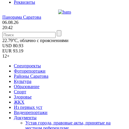
Реквизиты
Панорама Саратова
06.08.26
20:42
22.79°C, облачно с прояснениями
USD
80.93
EUR
93.19
12+
Спецпроекты
Фоторепортажи
Районы Саратова
Культура
Образование
Спорт
Здоровье
ЖКХ
Из пеpвых уст
Видеорепортажи
Документы
Уcтав города, правовые акты, принятые на
местном референдуме