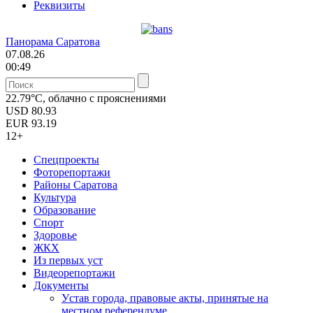
Реквизиты
Панорама Саратова
07.08.26
00:49
22.79°C, облачно с прояснениями
USD
80.93
EUR
93.19
12+
Спецпроекты
Фоторепортажи
Районы Саратова
Культура
Образование
Спорт
Здоровье
ЖКХ
Из пеpвых уст
Видеорепортажи
Документы
Уcтав города, правовые акты, принятые на
местном референдуме