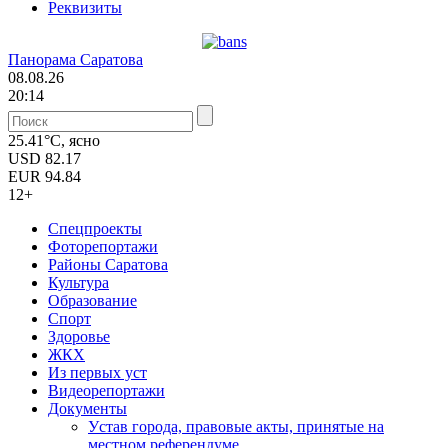
Реквизиты
Панорама Саратова
08.08.26
20:14
25.41°C, ясно
USD
82.17
EUR
94.84
12+
Спецпроекты
Фоторепортажи
Районы Саратова
Культура
Образование
Спорт
Здоровье
ЖКХ
Из пеpвых уст
Видеорепортажи
Документы
Уcтав города, правовые акты, принятые на
местном референдуме