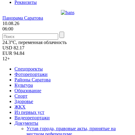
Реквизиты
Панорама Саратова
10.08.26
06:00
24.3°C, переменная облачность
USD
82.17
EUR
94.84
12+
Спецпроекты
Фоторепортажи
Районы Саратова
Культура
Образование
Спорт
Здоровье
ЖКХ
Из пеpвых уст
Видеорепортажи
Документы
Уcтав города, правовые акты, принятые на
местном референдуме