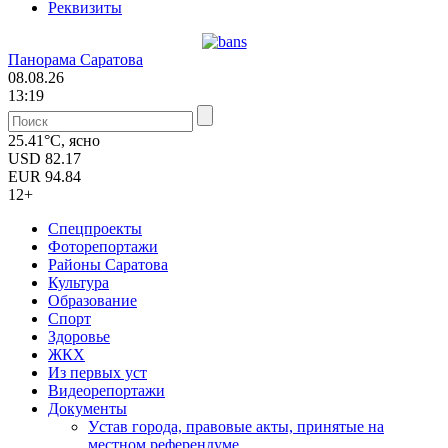
Реквизиты
Панорама Саратова
08.08.26
13:19
25.41°C, ясно
USD
82.17
EUR
94.84
12+
Спецпроекты
Фоторепортажи
Районы Саратова
Культура
Образование
Спорт
Здоровье
ЖКХ
Из пеpвых уст
Видеорепортажи
Документы
Уcтав города, правовые акты, принятые на
местном референдуме