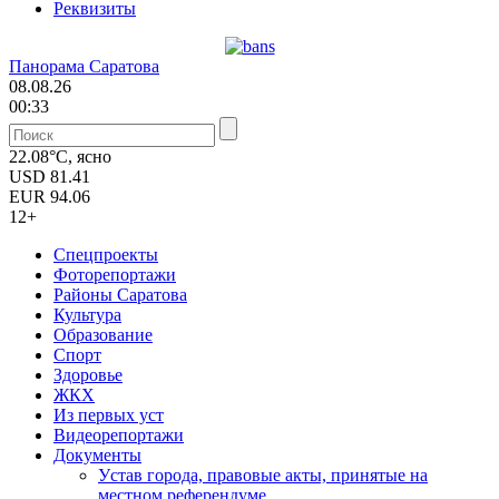
Реквизиты
Панорама Саратова
08.08.26
00:33
22.08°C, ясно
USD
81.41
EUR
94.06
12+
Спецпроекты
Фоторепортажи
Районы Саратова
Культура
Образование
Спорт
Здоровье
ЖКХ
Из пеpвых уст
Видеорепортажи
Документы
Уcтав города, правовые акты, принятые на
местном референдуме