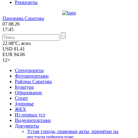
Реквизиты
Панорама Саратова
07.08.26
17:45
22.08°C, ясно
USD
81.41
EUR
94.06
12+
Спецпроекты
Фоторепортажи
Районы Саратова
Культура
Образование
Спорт
Здоровье
ЖКХ
Из пеpвых уст
Видеорепортажи
Документы
Уcтав города, правовые акты, принятые на
местном референдуме