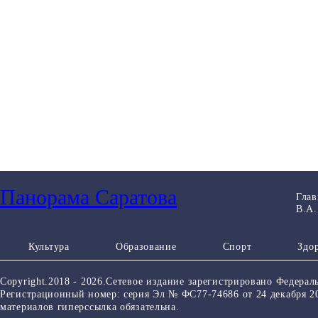
Панорама Саратова
Глав
В.А.
Культура
Образование
Спорт
Здо
Copyright.2018 - 2026.Сетевое издание зарегистрировано Федер
Регистрационный номер: серия Эл № ФС77-74686 от 24 декабря 2
материалов гиперссылка обязательна.