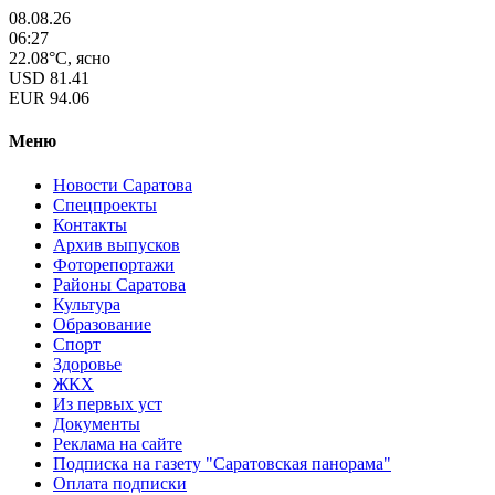
08.08.26
06:27
22.08°C, ясно
USD
81.41
EUR
94.06
Меню
Новости Саратова
Спецпроекты
Контакты
Архив выпусков
Фоторепортажи
Районы Саратова
Культура
Образование
Спорт
Здоровье
ЖКХ
Из пеpвых уст
Документы
Реклама на сайте
Подписка на газету "Саратовская панорама"
Оплата подписки