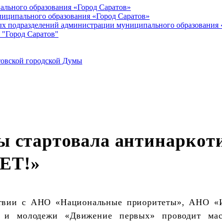
ального образования «Город Саратов»
иципального образования «Город Саратов»
ых подразделений администрации муниципального образования 
 "Город Саратов"
товской городской Думы
ны стартовала антинаркот
ЕТ!»
ствии с АНО «Национальные приоритеты», АНО «И
ей и молодежи «Движение первых» проводит ма