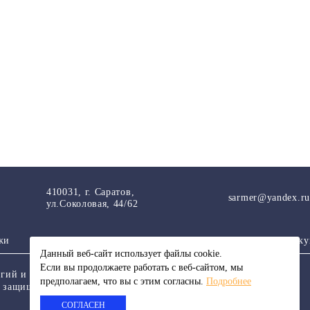
410031, г. Саратов,
sarmer@yandex.ru
ул.Соколовая, 44/62
жи
Спецпроекты
Районы Саратова
Доку
Данный веб-сайт использует файлы сookie.
Если вы продолжаете работать с веб-сайтом, мы
логий и массовых коммуникаций.
предполагаем, что вы с этим согласны.
Подробнее
ва защищены. При любом использовании
СОГЛАСЕН