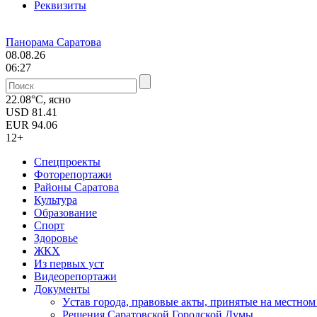
Реквизиты
Панорама Саратова
08.08.26
06:27
22.08°C, ясно
USD
81.41
EUR
94.06
12+
Спецпроекты
Фоторепортажи
Районы Саратова
Культура
Образование
Спорт
Здоровье
ЖКХ
Из пеpвых уст
Видеорепортажи
Документы
Уcтав города, правовые акты, принятые на местно
Решения Саратовской Городской Думы