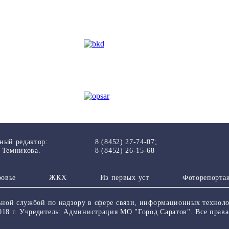
ный редактор:
8 (8452) 27-74-07;
 Темникова.
8 (8452) 26-15-68
ровье
ЖКХ
Из пеpвых уст
Фоторепорта
альной службой по надзору в сфере связи, информационных техно
018 г. Учредитель: Администрация МО "Город Саратов". Все пра