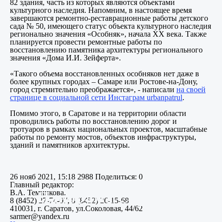
82 здания, часть из которых являются объектами
культурного наследия. Напомним, в настоящее время
завершаются ремонтно-реставрационные работы детского
сада № 50, имеющего статус объекта культурного наследия
регионально значения «Особняк», начала XX века. Также
планируется провести ремонтные работы по
восстановлению памятника архитектуры регионального
значения «Дома И.И. Зейферта».
«Такого объема восстановленных особняков нет даже в
более крупных городах – Самаре или Ростове-на-Дону,
город стремительно преображается», - написали
на своей
странице в социальной сети Инстаграм urbanpatrul
.
Помимо этого, в Саратове и на территории области
проводились работы по восстановлению дорог и
тротуаров в рамках национальных проектов, масштабные
работы по ремонту мостов, объектов инфраструктуры,
зданий и памятников архитектуры.
26 нояб 2021, 15:18
2988
Поделиться: 0
Главный редактор:
В.А. Темникова.
Панорама Саратова
8 (8452) 27-74-07; 8 (8452) 26-15-68
410031, г. Саратов, ул.Соколовая, 44/62
sarmer@yandex.ru