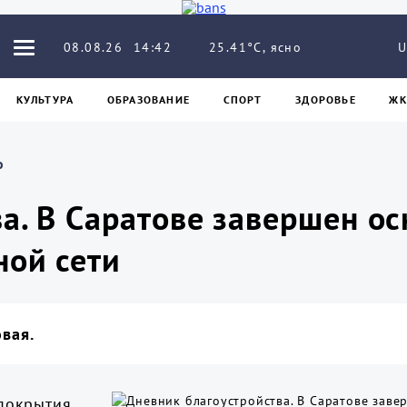
25.41°C, ясно
08.08.26
14:42
U
КУЛЬТУРА
ОБРАЗОВАНИЕ
СПОРТ
ЗДОРОВЬЕ
ЖК
о
а. В Саратове завершен ос
ной сети
вая.
покрытия