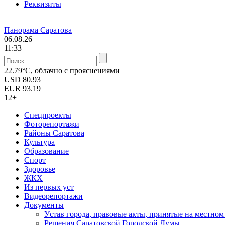
Реквизиты
Панорама Саратова
06.08.26
11:33
22.79°C, облачно с прояснениями
USD
80.93
EUR
93.19
12+
Спецпроекты
Фоторепортажи
Районы Саратова
Культура
Образование
Спорт
Здоровье
ЖКХ
Из пеpвых уст
Видеорепортажи
Документы
Уcтав города, правовые акты, принятые на местно
Решения Саратовской Городской Думы