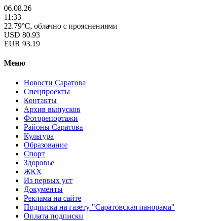
06.08.26
11:33
22.79°C, облачно с прояснениями
USD
80.93
EUR
93.19
Меню
Новости Саратова
Спецпроекты
Контакты
Архив выпусков
Фоторепортажи
Районы Саратова
Культура
Образование
Спорт
Здоровье
ЖКХ
Из пеpвых уст
Документы
Реклама на сайте
Подписка на газету "Саратовская панорама"
Оплата подписки