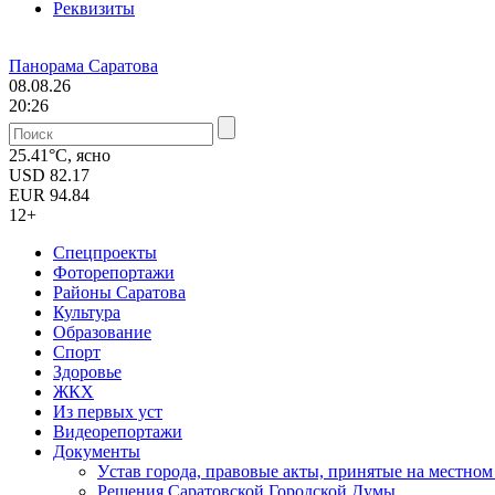
Реквизиты
Панорама Саратова
08.08.26
20:26
25.41°C, ясно
USD
82.17
EUR
94.84
12+
Спецпроекты
Фоторепортажи
Районы Саратова
Культура
Образование
Спорт
Здоровье
ЖКХ
Из пеpвых уст
Видеорепортажи
Документы
Уcтав города, правовые акты, принятые на местно
Решения Саратовской Городской Думы