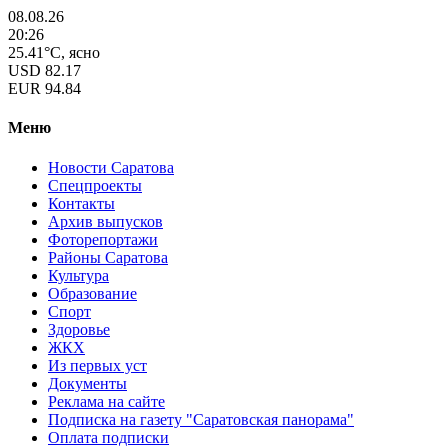
08.08.26
20:26
25.41°C, ясно
USD
82.17
EUR
94.84
Меню
Новости Саратова
Спецпроекты
Контакты
Архив выпусков
Фоторепортажи
Районы Саратова
Культура
Образование
Спорт
Здоровье
ЖКХ
Из пеpвых уст
Документы
Реклама на сайте
Подписка на газету "Саратовская панорама"
Оплата подписки