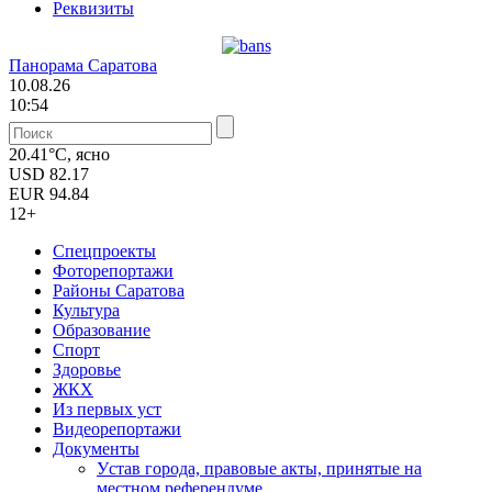
Реквизиты
Панорама Саратова
10.08.26
10:54
20.41°C, ясно
USD
82.17
EUR
94.84
12+
Спецпроекты
Фоторепортажи
Районы Саратова
Культура
Образование
Спорт
Здоровье
ЖКХ
Из пеpвых уст
Видеорепортажи
Документы
Уcтав города, правовые акты, принятые на
местном референдуме