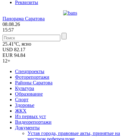
Реквизиты
Панорама Саратова
08.08.26
15:57
25.41°C, ясно
USD
82.17
EUR
94.84
12+
Спецпроекты
Фоторепортажи
Районы Саратова
Культура
Образование
Спорт
Здоровье
ЖКХ
Из пеpвых уст
Видеорепортажи
Документы
Уcтав города, правовые акты, принятые на
местном референдуме