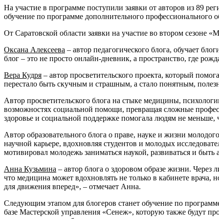
На участие в программе поступили заявки от авторов из 89 ре
обучение по программе дополнительного профессионального о
От Саратовской области заявки на участие во втором сезоне «
Оксана Алексеева
– автор педагогического блога, обучает бло
блог – это не просто онлайн-дневник, а пространство, где рож
Вера Кудря
– автор просветительского проекта, который помог
перестало быть скучным и страшным, а стало понятным, поле
Автор просветительского блога на стыке медицины, психолог
возможностях социальной помощи, превращая сложные професс
здоровье и социальной поддержке помогала людям не меньше,
Автор образовательного блога о праве, науке и жизни молодог
научной карьере, вдохновляя студентов и молодых исследоват
мотивировал молодежь заниматься наукой, развиваться и быт
Анна Кузьмина
– автор блога о здоровом образе жизни. Через 
что медицина может вдохновлять не только в кабинете врача, н
для движения вперед», – отмечает Анна.
Следующим этапом для блогеров станет обучение по программе
базе Мастерской управления «Сенеж», которую также будут пр