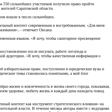
ора 550 сильнейших участников получили право пройти
ь жителей Саратовской области.
оров вошли в число сильнейших.
ательный контент современным и востребованным. «Для меня
разования», – отмечает Оксана.
временным языком. «Я хочу, чтобы санитарное просвещение
восстановлении после инсульта, работе логопеда и
й аудитории. «Я хочу, чтобы качественная информация о
об избирательном праве, поступлении в юридические вузы и
идические темы становились понятными, а мой блог
образ жизни и вовлеченность в жизнь своего города, показывая,
своем здоровье, любить жизнь и каждый день находить повод
нный контент как инструмент стратегического влияния» на
нительной власти. В течение месяца авторы вместе с ведущими