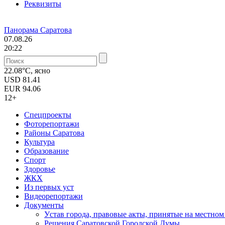
Реквизиты
Панорама Саратова
07.08.26
20:22
22.08°C, ясно
USD
81.41
EUR
94.06
12+
Спецпроекты
Фоторепортажи
Районы Саратова
Культура
Образование
Спорт
Здоровье
ЖКХ
Из пеpвых уст
Видеорепортажи
Документы
Уcтав города, правовые акты, принятые на местно
Решения Саратовской Городской Думы