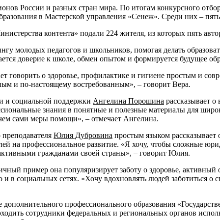
гионов России и разных стран мира. По итогам конкурсного отб
бразования в Мастерской управления «Сенеж». Среди них – пят
Министерства контента» подали 224 жителя, из которых пять авт
гингу молодых педагогов и школьников, помогая делать образов
дается доверие к школе, обмен опытом и формируется будущее об
ает говорить о здоровье, профилактике и гигиене простым и со
зным и по-настоящему востребованным», – говорит Вера.
ии и социальной поддержки
Ангелина Порошина
рассказывает о 
иональные знания в понятные и полезные материалы для широко
 чем сами меры помощи», – отмечает Ангелина.
о преподавателя
Юлия Дубровина
простым языком рассказывает 
елей на профессиональное развитие. «Я хочу, чтобы сложные юр
ь активными гражданами своей страны», – говорит Юлия.
личный пример она популяризирует заботу о здоровье, активный 
о и в социальных сетях. «Хочу вдохновлять людей заботиться о 
 дополнительного профессионального образования «Государстве
оходить сотрудники федеральных и региональных органов испол