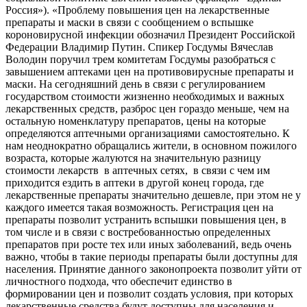
Россия»). «Проблему повышения цен на лекарственные
препараты и маски в связи с сообщением о вспышке
короновирусной инфекции обозначил Президент Российской
Федерации Владимир Путин. Спикер Госдумы Вячеслав
Володин поручил трем комитетам Госдумы разобраться с
завышением аптеками цен на противовирусные препараты и
маски. На сегодняшний день в связи с регулированием
государством стоимости жизненно необходимых и важных
лекарственных средств, разброс цен гораздо меньше, чем на
остальную номенклатуру препаратов, цены на которые
определяются аптечными организациями самостоятельно. К
нам неоднократно обращались жители, в основном пожилого
возраста, которые жалуются на значительную разницу
стоимости лекарств в аптечных сетях, в связи с чем им
приходится ездить в аптеки в другой конец города, где
лекарственные препараты значительно дешевле, при этом не у
каждого имеется такая возможность. Регистрация цен на
препараты позволит устранить вспышки повышения цен, в
том числе и в связи с востребованностью определенных
препаратов при росте тех или иных заболеваний, ведь очень
важно, чтобы в такие периоды препараты были доступны для
населения. Принятие данного законопроекта позволит уйти от
личностного подхода, что обеспечит единство в
формировании цен и позволит создать условия, при которых
лекарственные средства будут доступны для населения и