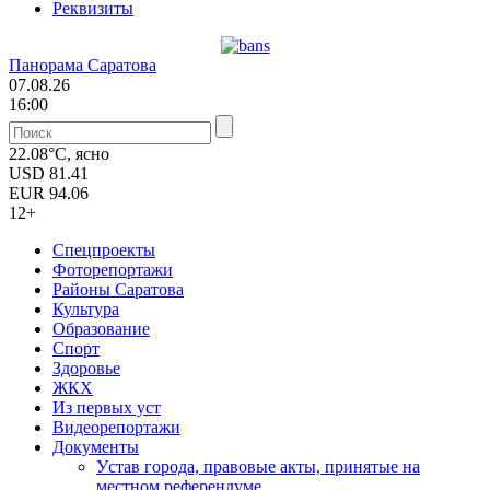
Реквизиты
Панорама Саратова
07.08.26
16:00
22.08°C, ясно
USD
81.41
EUR
94.06
12+
Спецпроекты
Фоторепортажи
Районы Саратова
Культура
Образование
Спорт
Здоровье
ЖКХ
Из пеpвых уст
Видеорепортажи
Документы
Уcтав города, правовые акты, принятые на
местном референдуме