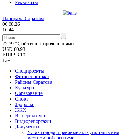
Реквизиты
Панорама Саратова
06.08.26
16:44
22.79°C, облачно с прояснениями
USD
80.93
EUR
93.19
12+
Спецпроекты
Фоторепортажи
Районы Саратова
Культура
Образование
Спорт
Здоровье
ЖКХ
Из пеpвых уст
Видеорепортажи
Документы
Уcтав города, правовые акты, принятые на
местном референдуме