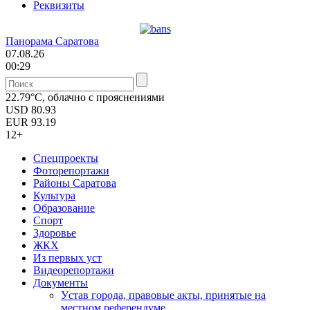
Реквизиты
Панорама Саратова
07.08.26
00:29
22.79°C, облачно с прояснениями
USD
80.93
EUR
93.19
12+
Спецпроекты
Фоторепортажи
Районы Саратова
Культура
Образование
Спорт
Здоровье
ЖКХ
Из пеpвых уст
Видеорепортажи
Документы
Уcтав города, правовые акты, принятые на
местном референдуме