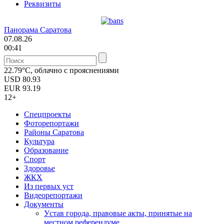
Реквизиты
Панорама Саратова
07.08.26
00:41
22.79°C, облачно с прояснениями
USD
80.93
EUR
93.19
12+
Спецпроекты
Фоторепортажи
Районы Саратова
Культура
Образование
Спорт
Здоровье
ЖКХ
Из пеpвых уст
Видеорепортажи
Документы
Уcтав города, правовые акты, принятые на
местном референдуме