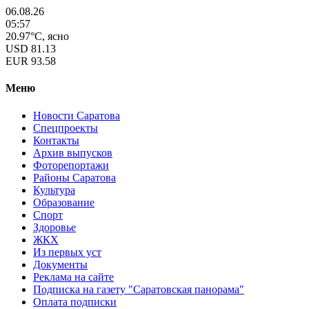
06.08.26
05:57
20.97°C, ясно
USD
81.13
EUR
93.58
Меню
Новости Саратова
Спецпроекты
Контакты
Архив выпусков
Фоторепортажи
Районы Саратова
Культура
Образование
Спорт
Здоровье
ЖКХ
Из пеpвых уст
Документы
Реклама на сайте
Подписка на газету "Саратовская панорама"
Оплата подписки