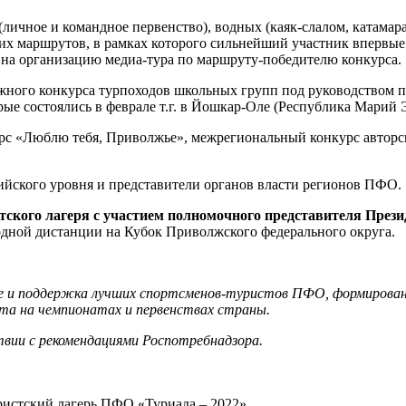
личное и командное первенство), водных (каяк-слалом, катамар
ких маршрутов, в рамках которого сильнейший участник впервые 
на организацию медиа-тура по маршруту-победителю конкурса.
ружного конкурса турпоходов школьных групп под руководством 
ые состоялись в феврале т.г. в Йошкар-Оле (Республика Марий Э
с «Люблю тебя, Приволжье», межрегиональный конкурс авторск
сийского уровня и представители органов власти регионов ПФО.
стского лагеря с участием полномочного представителя Пре
одной дистанции на Кубок Приволжского федерального округа.
ние и поддержка лучших спортсменов-туристов ПФО, формирова
а на чемпионатах и первенствах страны.
вии с рекомендациями Роспотребнадзора.