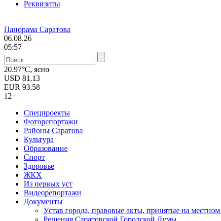
Реквизиты
Панорама Саратова
06.08.26
05:57
20.97°C, ясно
USD
81.13
EUR
93.58
12+
Спецпроекты
Фоторепортажи
Районы Саратова
Культура
Образование
Спорт
Здоровье
ЖКХ
Из пеpвых уст
Видеорепортажи
Документы
Уcтав города, правовые акты, принятые на местно
Решения Саратовской Городской Думы