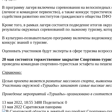
В программу лагеря включены соревнования на велосипедных (
(личное и командное первенство), а также конкурс туристичес
содействия развитию институтов гражданского общества ПФО 
Кроме того, в рамках лагеря состоится подведение итогов ок
результаты окружных соревнований по лыжному туризму, котор
В культурно-познавательную программу включены видеоконкур
конкурс знаний о туризме.
Оценивать участников будут эксперты в сфере туризма всерос
20 мая состоится торжественное закрытие Спортивно-тури
проведена командная спортивно-туристская эстафета на пешех
Справочно:
Целью проекта является развитие массового спорта, выявле
Участники окружной «Туриады» занимают самые высокие мест
Проведение мероприятий «Туриады» организовано в соответст
13 мая 2022, 18:55
3488
Поделиться: 0
13 мая 2022
Саратовская панорама