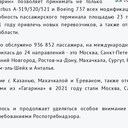
гарин» позволяет принимать не только
irbus А-319/320/321 и Boeing 737 всех модифик
обность пассажирского терминала площадью 23 ты
1 году привлечь новых перевозчиков, а также от
области.
ло обслужено 936 852 пассажира, на международны
лась до 24 направлений - это Москва, Санкт-Пете
ий Новгород, Ростов-на-Дону, Махачкала, Сургут, 
м-эль-Шейх и Анталья.
ие с Казанью, Махачкалой и Ереваном, также от
и из «Гагарина» в 2021 году стали Москва, Сан
ялось и продолжает уделяться особое внимание
требованиями Роспотребнадзора.