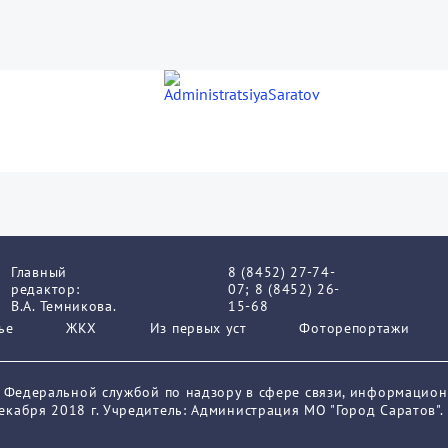
Главный
8 (8452) 27-74-
редактор:
07; 8 (8452) 26-
В.А. Темникова.
15-68
ье
ЖКХ
Из пеpвых уст
Фоторепортажи
о Федеральной службой по надзору в сфере связи, информацио
кабря 2018 г. Учредитель: Администрация МО "Город Саратов".