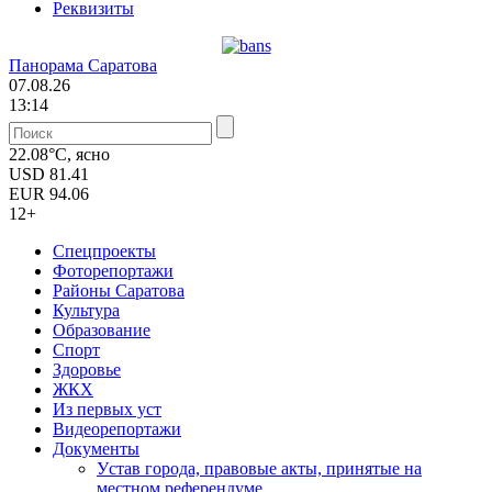
Реквизиты
Панорама Саратова
07.08.26
13:14
22.08°C, ясно
USD
81.41
EUR
94.06
12+
Спецпроекты
Фоторепортажи
Районы Саратова
Культура
Образование
Спорт
Здоровье
ЖКХ
Из пеpвых уст
Видеорепортажи
Документы
Уcтав города, правовые акты, принятые на
местном референдуме