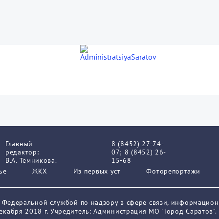
Главный
8 (8452) 27-74-
редактор:
07; 8 (8452) 26-
В.А. Темникова.
15-68
ье
ЖКХ
Из пеpвых уст
Фоторепортажи
о Федеральной службой по надзору в сфере связи, информацио
кабря 2018 г. Учредитель: Администрация МО "Город Саратов".