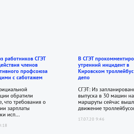
з работников СГЭТ
В СГЭТ прокомментиро
действия членов
утренний инцидент в
ативного профсоюза
Кировском троллейбу
щими с саботажем
депо
фициальной
СГЭТ: Из запланирован
ации обратили
выпуска в 30 машин на
, что требования о
маршруты сейчас вышл
ии зарплаты
движение троллейбусов 
ки исп...
17.07.20 9:46
0:18