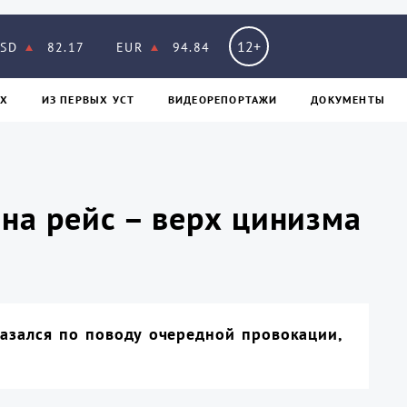
12+
SD
82.17
EUR
94.84
Х
ИЗ ПЕPВЫХ УСТ
ВИДЕОРЕПОРТАЖИ
ДОКУМЕНТЫ
 на рейс – верх цинизма
азался по поводу очередной провокации,