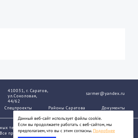
410031, г. Саратов,
sarmer@yandex.ru
ул.Соколовая,
44/62
Спецпроекты
Районы Саратова
Документы
Данный веб-сайт использует файлы сookie.
Если вы продолжаете работать с веб-сайтом, мы
нных технологий и массовых коммуникаций.
предполагаем, что вы с этим согласны.
Подробнее
 Все права защищены. При любом