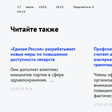
17 июля 2020,
2633
Поделиться: 0
09:53
Читайте также
«Единая Россия» разрабатывает
Профсою
новые меры по повышению
считает 
доступности лекарств
альтерн
гранича
Они дополнят комплекс
инициатив партии в сфере
Члены о
здравоохранения. ...
организ
внимание
17.07.20 9:24
повышен
фактичес
17.07.20 1