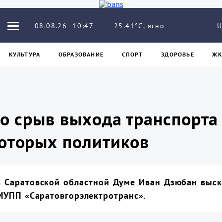
25.41°C, ясно
08.08.26
10:47
U
КУЛЬТУРА
ОБРАЗОВАНИЕ
СПОРТ
ЗДОРОВЬЕ
ЖК
то срыв выхода транспорта
которых политиков
в Саратовской областной Думе Иван Дзюбан выск
МУПП «Саратовгорэлектротранс».