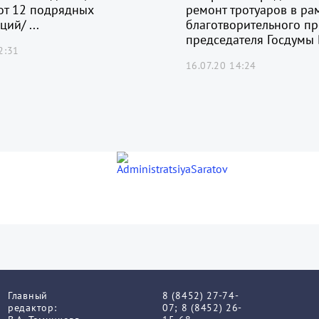
от 12 подрядных
ремонт тротуаров в ра
ий/ ...
благотворительного пр
председателя Госдумы В
2:31
16.07.20 14:24
Главный
8 (8452) 27-74-
редактор:
07; 8 (8452) 26-