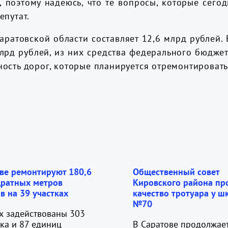
, поэтому надеюсь, что те вопросы, которые сего
епутат.
аратовской области составляет 12,6 млрд рублей. 
лрд рублей, из них средства федерального бюджет
сть дорог, которые планируется отремонтировать,
ве ремонтируют 180,6
Общественный совет
дратных метров
Кировского района пр
в на 39 участках
качество тротуара у ш
№70
х задействованы 303
ка и 87 единиц
В Саратове продолжае