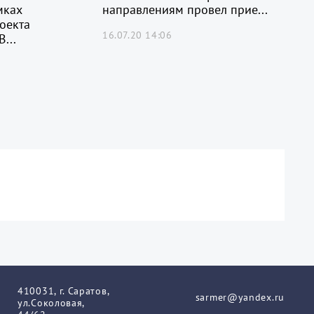
мках
направлениям провел прие...
оекта
16.07.20 14:06
...
410031, г. Саратов,
sarmer@yandex.ru
ул.Соколовая,