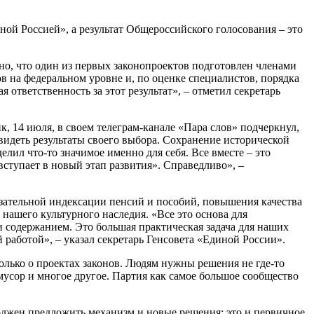
ой Россией», а результат Общероссийского голосования – это
о, что один из первых законопроектов подготовлен членами
в на федеральном уровне и, по оценке специалистов, порядка
ответственность за этот результат», – отметил секретарь
, 14 июля, в своем телеграм-канале «Пара слов» подчеркнул,
идеть результаты своего выбора. Сохранение исторической
лил что-то значимое именно для себя. Все вместе – это
ступает в новый этап развития». Справедливо», –
язательной индексации пенсий и пособий, повышения качества
ашего культурного наследия. «Все это основа для
содержанием. Это большая практическая задача для наших
работой», – указал секретарь Генсовета «Единой России».
олько о проектах законов. Людям нужны решения не где-то
 мусор и многое другое. Партия как самое большое сообщество
олжен предложить механизм и новые решения: это и первичное