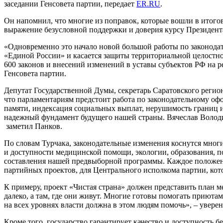
заседании Генсовета партии, передает
ER.RU
.
Он напомнил, что многие из поправок, которые вошли в итогов
выражение безусловной поддержки и доверия курсу Президент
«Одновременно это начало новой большой работы по законодат
«Единой России» и касается защиты территориальной целостнос
600 законов и внесений изменений в уставы субъектов РФ на р
Генсовета партии.
Депутат Государственной Думы, секретарь Саратовского регио
что парламентариям предстоит работа по законодательному о
памяти, индексация социальных выплат, нерушимость границ и 
надежный фундамент будущего нашей страны. Вячеслав Володин
заметил Панков.
По словам Турчака, законодательные изменения коснутся многи
и доступности медицинской помощи, экологии, образования, п
составления нашей предвыборной программы. Каждое положен
партийных проектов, для Центрального исполкома партии, кото
К примеру, проект «Чистая страна» должен представить план 
далеко, а там, где они живут. Многие готовы помогать приютам
на всех уровнях власти должна в этом людям помочь», – увере
Кроме того, государство гарантирует качество и доступность