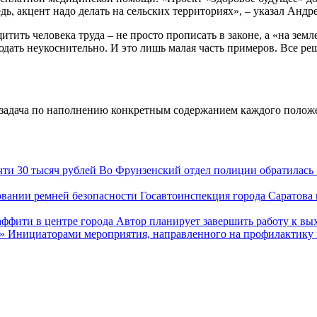
ь, акцент надо делать на сельских территориях», – указал Андр
тить человека труда – не просто прописать в законе, а «на земле
юдать неукоснительно. И это лишь малая часть примеров. Все ре
чти 30 тысяч рублей
Во Фрунзенский отдел полиции обратилась 18
вании ремней безопасности
Госавтоинспекция города Саратова 
ффити в центре города
Автор планирует завершить работу к в
»
Инициаторами мероприятия, направленного на профилактику м