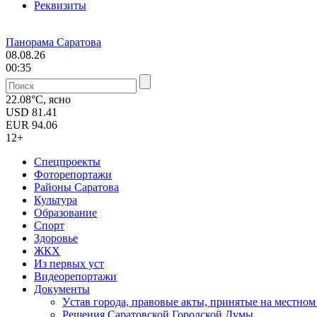
Реквизиты
Панорама Саратова
08.08.26
00:35
22.08°C, ясно
USD
81.41
EUR
94.06
12+
Спецпроекты
Фоторепортажи
Районы Саратова
Культура
Образование
Спорт
Здоровье
ЖКХ
Из пеpвых уст
Видеорепортажи
Документы
Уcтав города, правовые акты, принятые на местно
Решения Саратовской Городской Думы