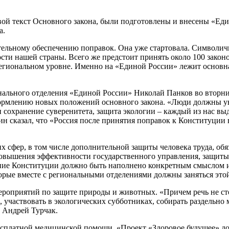
ой текст Основного закона, были подготовлены и внесены «Един
а.
ельному обеспечению поправок. Она уже стартовала. Символичн
ти нашей страны. Всего же предстоит принять около 100 законо
егиональном уровне. Именно на «Единой России» лежит основная 
нального отделения «Единой России» Николай Панков во вторник
формлению новых положений основного закона. «Люди должны ув
сохранение суверенитета, защита экологии – каждый из нас выде
 сказал, что «Россия после принятия поправок к Конституции в
х сфер, в том числе дополнительной защиты человека труда, об
овышения эффективности государственного управления, защиты н
ие Конституции должно быть наполнено конкретным смыслом и 
рые вместе с региональными отделениями должны заняться этой 
мероприятий по защите природы и животных. «Причем речь не ст
, участвовать в экологических субботниках, собирать раздельно
н Андрей Турчак.
 бесплатной медицинской помощи. «Проект «Здоровое будущее» д