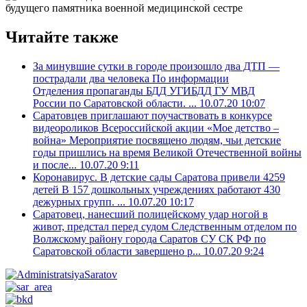
Читайте также
За минувшие сутки в городе произошло два ДТП —
пострадали два человека
По информации
Отделения пропаганды БДД УГИБДД ГУ МВД
России по Саратовской области. ...
10.07.20 10:07
Саратовцев приглашают поучаствовать в конкурсе
видеороликов Всероссийской акции «Мое детство –
война»
Мероприятие посвящено людям, чьи детские
годы пришлись на время Великой Отечественной войны
и после...
10.07.20 9:11
Коронавирус. В детские сады Саратова привели 4259
детей
В 157 дошкольных учреждениях работают 430
дежурных групп. ...
10.07.20 10:17
Саратовец, нанесший полицейскому удар ногой в
живот, предстал перед судом
Следственным отделом по
Волжскому району города Саратов СУ СК РФ по
Саратовской области завершено р...
10.07.20 9:24