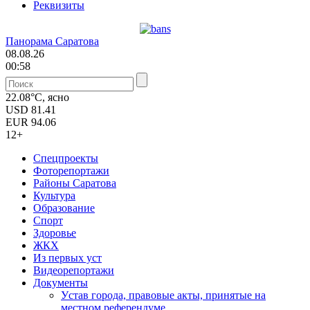
Реквизиты
Панорама Саратова
08.08.26
00:58
22.08°C, ясно
USD
81.41
EUR
94.06
12+
Спецпроекты
Фоторепортажи
Районы Саратова
Культура
Образование
Спорт
Здоровье
ЖКХ
Из пеpвых уст
Видеорепортажи
Документы
Уcтав города, правовые акты, принятые на
местном референдуме