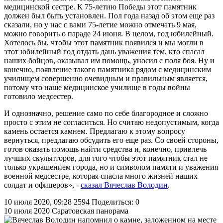
медицинской сестре. К 75-летию Победы этот памятник
должен был быть установлен. Пол года назад об этом еще раз
сказали, но у нас с вами 75-летие можно отмечать 9 мая,
можно говорить о параде 24 июня. В целом, год юбилейный.
Хотелось бы, чтобы этот памятник появился и мы могли в
этот юбилейный год отдать дань уважения тем, кто спасал
наших бойцов, оказывал им помощь, уносил с поля боя. Ну и
конечно, появление такого памятника рядом с медицинским
училищем совершенно очевидным и правильным является,
потому что наше медицинское училище в годы войны
готовило медсестер.
И однозначно, решение само по себе благородное и сложно
просто с этим не согласиться. Но считаю недопустимым, когда
камень остается камнем. Предлагаю к этому вопросу
вернуться, предлагаю обсудить его еще раз. Со своей стороны,
готов оказать помощь найти средства и, конечно, привлечь
лучших скульпторов, для того чтобы этот памятник стал не
только украшением города, но и символом памяти и уважения
военной медсестре, которая спасла много жизней наших
солдат и офицеров», -
сказал Вячеслав Володин
.
10 июля 2020, 09:28
2594
Поделиться: 0
10 июля 2020
Саратовская панорама