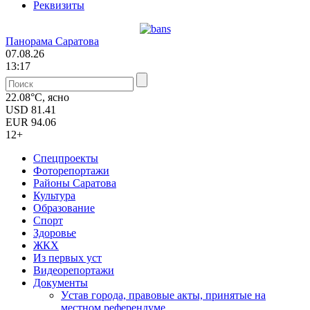
Реквизиты
Панорама Саратова
07.08.26
13:17
22.08°C, ясно
USD
81.41
EUR
94.06
12+
Спецпроекты
Фоторепортажи
Районы Саратова
Культура
Образование
Спорт
Здоровье
ЖКХ
Из пеpвых уст
Видеорепортажи
Документы
Уcтав города, правовые акты, принятые на
местном референдуме