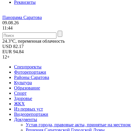
Реквизиты
Панорама Саратова
09.08.26
11:44
24.3°C, переменная облачность
USD
82.17
EUR
94.84
12+
Спецпроекты
Фоторепортажи
Районы Саратова
Культура
Образование
Спорт
Здоровье
ЖКХ
Из пеpвых уст
Видеорепортажи
Документы
Уcтав города, правовые акты, принятые на местно
Решения Саратовской Городской Думы