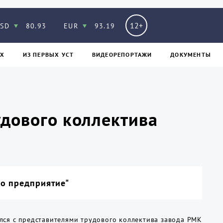
12+
SD
80.93
EUR
93.19
Х
ИЗ ПЕPВЫХ УСТ
ВИДЕОРЕПОРТАЖИ
ДОКУМЕНТЫ
удового коллектива
ало предприятие"