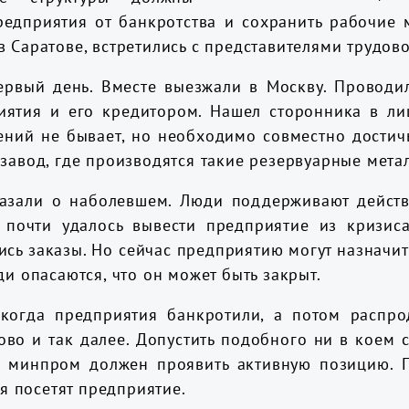
редприятия от банкротства и сохранить рабочие м
 Саратове, встретились с представителями трудов
ервый день. Вместе выезжали в Москву. Проводи
риятия и его кредитором. Нашел сторонника в ли
ений не бывает, но необходимо совместно достичь
завод, где производятся такие резервуарные мета
казали о наболевшем. Люди поддерживают дейст
м почти удалось вывести предприятие из кризиса
ись заказы. Но сейчас предприятию могут назначи
ди опасаются, что он может быть закрыт.
когда предприятия банкротили, а потом распро
во и так далее. Допустить подобного ни в коем 
, минпром должен проявить активную позицию. 
я посетят предприятие.