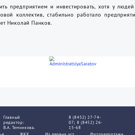
ить предприятием и инвестировать, хотя у люде
овой коллектив, стабильно работало предприяти
шет Николай Панков.
Главный
8 (8452) 27-74-
редактор:
07; 8 (8452) 26-
В.А. Темникова.
15-68
ье
ЖКХ
Из пеpвых уст
Фоторепортажи