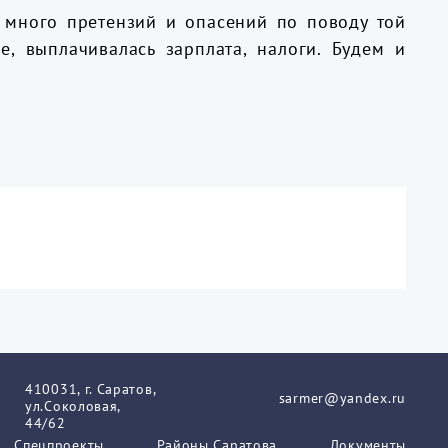
й много претензий и опасений по поводу той
е, выплачивалась зарплата, налоги. Будем и
410031, г. Саратов,
sarmer@yandex.ru
ул.Соколовая,
44/62
Спецпроекты
Районы Саратова
Документы