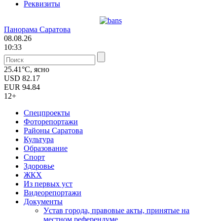
Реквизиты
Панорама Саратова
08.08.26
10:33
25.41°C, ясно
USD
82.17
EUR
94.84
12+
Спецпроекты
Фоторепортажи
Районы Саратова
Культура
Образование
Спорт
Здоровье
ЖКХ
Из пеpвых уст
Видеорепортажи
Документы
Уcтав города, правовые акты, принятые на
местном референдуме