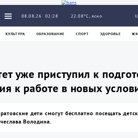
22.08°C, ясно
08.08.26
02:28
U
КУЛЬТУРА
ОБРАЗОВАНИЕ
СПОРТ
ЗДОРОВЬЕ
ЖК
ет уже приступил к подгот
я к работе в новых услов
аратовские дети смогут бесплатно посещать детс
чеслава Володина.