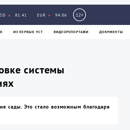
12+
SD
81.41
EUR
94.06
Х
ИЗ ПЕPВЫХ УСТ
ВИДЕОРЕПОРТАЖИ
ДОКУМЕНТЫ
овке системы
иях
кие сады. Это стало возможным благодаря